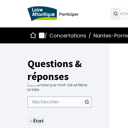
Accueil
Menu principal
/
Concertations
/
Nantes-Pornic
Questions &
réponses
Rechercher par mot-clé et filtrer
la liste .
État