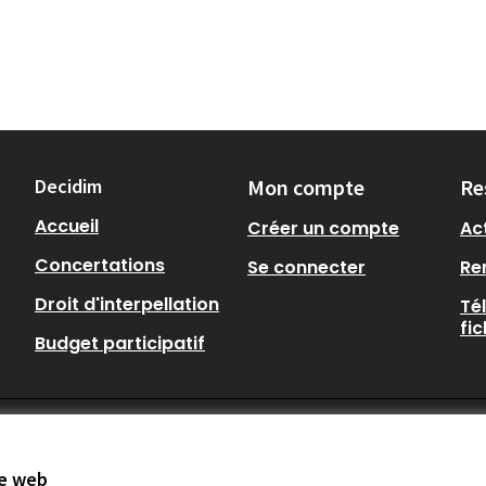
Decidim
Mon compte
Re
Accueil
Créer un compte
Act
Concertations
Se connecter
Re
Droit d'interpellation
Té
fi
Budget participatif
te web