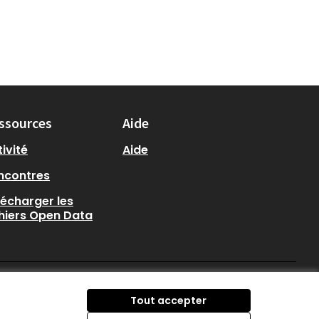
ssources
Aide
ivité
Aide
ncontres
lécharger les
chiers Open Data
participer.loire-atlantique.
participer.loire-atlanti
participer.loire-at
Tout accepter
(Nouvelle fenêtre)
(Nouvelle fenêtre)
(Nouvelle fenêtre