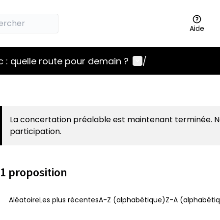
Aide
Menu utilisateur
 : quelle route pour demain ?
/
La concertation préalable est maintenant terminée. 
participation.
1 proposition
Aléatoire
Les plus récentes
A-Z (alphabétique)
Z-A (alphabétiq