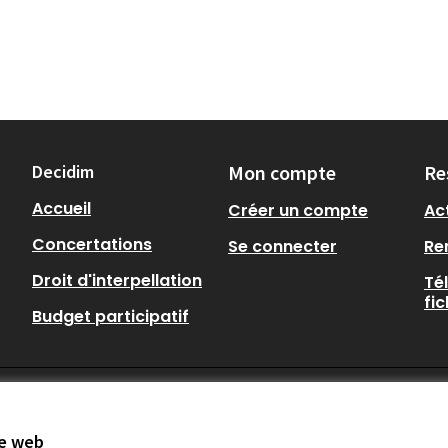
Decidim
Mon compte
Re
Accueil
Créer un compte
Act
Concertations
Se connecter
Re
Droit d'interpellation
Té
fi
Budget participatif
te web