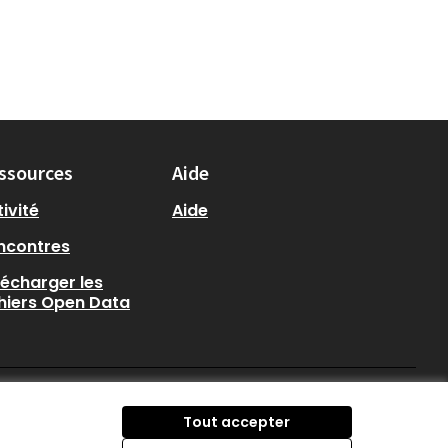
ssources
Aide
ivité
Aide
ncontres
lécharger les
chiers Open Data
participer.loire-atlantique.
participer.loire-atlanti
participer.loire-at
Tout accepter
(Nouvelle fenêtre)
(Nouvelle fenêtre)
(Nouvelle fenêtre