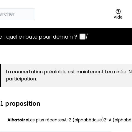
Aide
Menu utilisateur
 : quelle route pour demain ?
/
La concertation préalable est maintenant terminée. 
participation.
1 proposition
Aléatoire
Les plus récentes
A-Z (alphabétique)
Z-A (alphabét