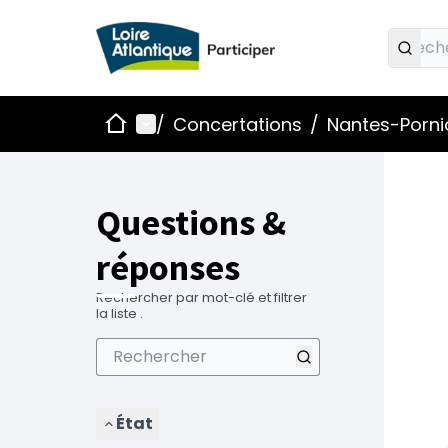
Accueil
Menu principal
/
Concertations
/
Nantes-Pornic
Questions &
réponses
Rechercher par mot-clé et filtrer
la liste .
État