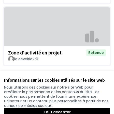
Zone d'activité en projet.
Retenue
la devairie
0
Voir toutes les propositions retirées
Informations sur les cookies utilisés sur le site web
Nous utilisons des cookies sur notre site Web pour
améliorer la performance et les contenus du site. Les
Conditions d'utilisation
cookies nous permettent de fournir une expérience
Paramètres des cookies
utilisateur et un contenu plus personnalisés à partir de nos
participer.loire-atlantique.fr sur Facebook
participer.loire-atlantique.fr sur Instagram
participer.loire-atlantique.fr sur YouTube
canaux de médias sociaux.
(Lien externe)
(Lien externe)
(Lien externe)
Tout accepter