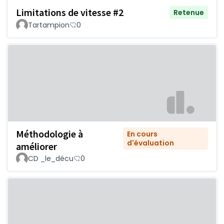
Limitations de vitesse #2
Retenue
Tartampion
0
Méthodologie à
En cours
d'évaluation
améliorer
CD _le_décu
0