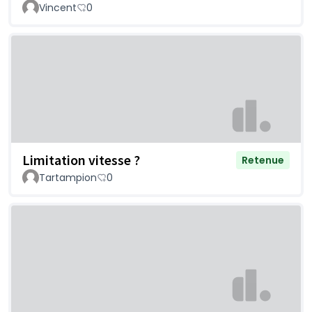
Vincent
0
Limitation vitesse ?
Retenue
Tartampion
0