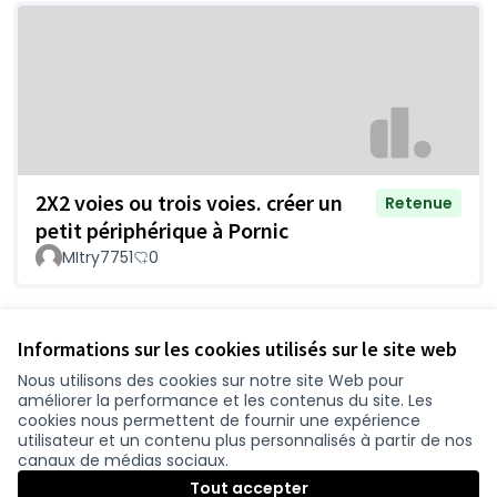
2X2 voies ou trois voies. créer un
Retenue
petit périphérique à Pornic
MItry7751
0
Voir toutes les questions retirées
Informations sur les cookies utilisés sur le site web
Nous utilisons des cookies sur notre site Web pour
améliorer la performance et les contenus du site. Les
Conditions d'utilisation
cookies nous permettent de fournir une expérience
Paramètres des cookies
utilisateur et un contenu plus personnalisés à partir de nos
participer.loire-atlantique.fr sur Facebook
participer.loire-atlantique.fr sur Instagram
participer.loire-atlantique.fr sur YouTube
canaux de médias sociaux.
(Nouvelle fenêtre)
(Nouvelle fenêtre)
(Nouvelle fenêtre)
Tout accepter