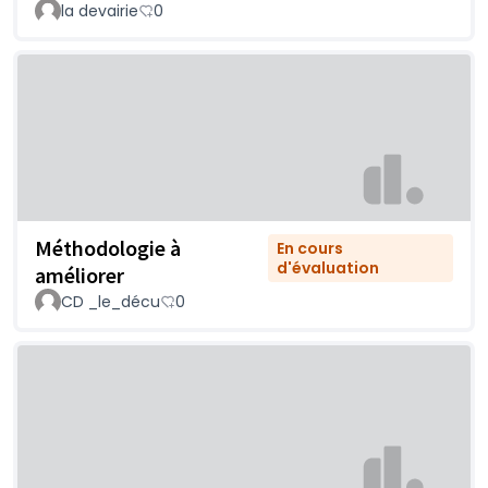
la devairie
0
Méthodologie à
En cours
d'évaluation
améliorer
CD _le_décu
0