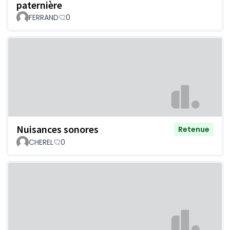
paternière
FERRAND
0
Nuisances sonores
Retenue
CHEREL
0