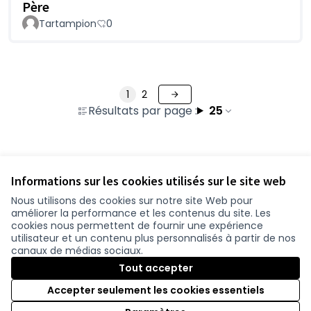
Père
Tartampion
0
1
2
Résultats par page :
25
Voir toutes les questions retirées
Informations sur les cookies utilisés sur le site web
Nous utilisons des cookies sur notre site Web pour
améliorer la performance et les contenus du site. Les
Conditions d'utilisation
cookies nous permettent de fournir une expérience
Paramètres des cookies
utilisateur et un contenu plus personnalisés à partir de nos
participer.loire-atlantique.fr sur Facebook
participer.loire-atlantique.fr sur Instagram
participer.loire-atlantique.fr sur YouTube
canaux de médias sociaux.
(Lien externe)
(Lien externe)
(Lien externe)
Tout accepter
Accepter seulement les cookies essentiels
Licence C
(Lien exter