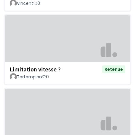
Vincent
0
Limitation vitesse ?
Retenue
Tartampion
0