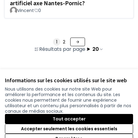
artificiel axe Nantes-Pornic?
Vincent
0
1
2
Résultats par page :
20
Voir toutes les questions retirées
Informations sur les cookies utilisés sur le site web
Nous utilisons des cookies sur notre site Web pour
améliorer la performance et les contenus du site. Les
Conditions d'utilisation
cookies nous permettent de fournir une expérience
Paramètres des cookies
utilisateur et un contenu plus personnalisés à partir de nos
participer.loire-atlantique.fr sur Facebook
participer.loire-atlantique.fr sur Instagram
participer.loire-atlantique.fr sur YouTube
canaux de médias sociaux.
(Nouvelle fenêtre)
(Nouvelle fenêtre)
(Nouvelle fenêtre)
Tout accepter
Accepter seulement les cookies essentiels
Licence C
(Nouvelle 