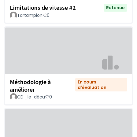
Limitations de vitesse #2
Retenue
Tartampion
0
Méthodologie à
En cours
d'évaluation
améliorer
CD _le_décu
0