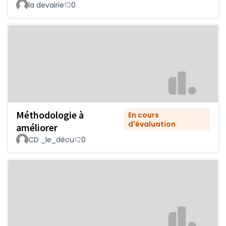
la devairie
0
Méthodologie à
En cours
d'évaluation
améliorer
CD _le_décu
0