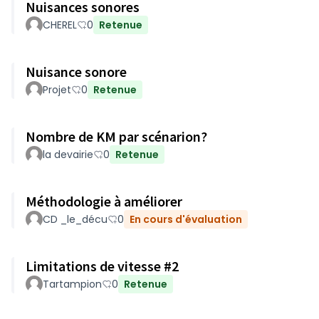
Nuisances sonores
CHEREL
0
Retenue
Nuisance sonore
Projet
0
Retenue
Nombre de KM par scénarion?
la devairie
0
Retenue
Méthodologie à améliorer
CD _le_décu
0
En cours d'évaluation
Limitations de vitesse #2
Tartampion
0
Retenue