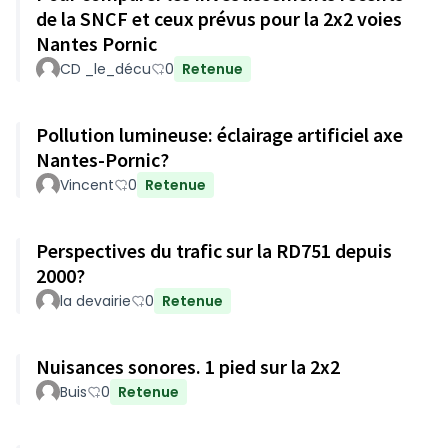
de la SNCF et ceux prévus pour la 2x2 voies
Nantes Pornic
CD _le_décu
0
Retenue
Pollution lumineuse: éclairage artificiel axe
Nantes-Pornic?
Vincent
0
Retenue
Perspectives du trafic sur la RD751 depuis
2000?
la devairie
0
Retenue
Nuisances sonores. 1 pied sur la 2x2
Buis
0
Retenue