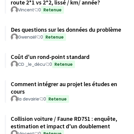
route 2*1 vs 2*2, lissé / km/ année?
Vincent
0
Retenue
Des questions sur les données du problème
Gwenaël
0
Retenue
Coût d'un rond-point standard
CD _le_décu
0
Retenue
Comment intégrer au projet les études en
cours
la devairie
0
Retenue
Collision voiture / Faune RD751 : enquête,
estimation et impact d'un doublement
Vincent
0
Retenue