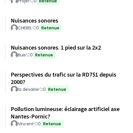
Projet
0
Retenue
Nuisances sonores
CHEREL
0
Retenue
Nuisances sonores. 1 pied sur la 2x2
Buis
0
Retenue
Perspectives du trafic sur la RD751 depuis
2000?
la devairie
0
Retenue
Pollution lumineuse: éclairage artificiel axe
Nantes-Pornic?
Vincent
0
Retenue