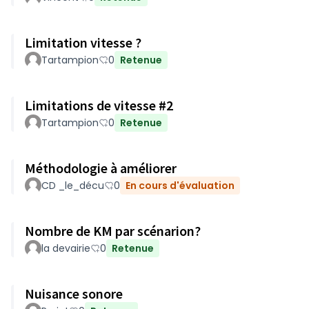
Limitation vitesse ?
Tartampion
0
Retenue
Limitations de vitesse #2
Tartampion
0
Retenue
Méthodologie à améliorer
CD _le_décu
0
En cours d'évaluation
Nombre de KM par scénarion?
la devairie
0
Retenue
Nuisance sonore