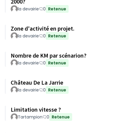
2000?
la devairie
0
Retenue
Zone d'activité en projet.
la devairie
0
Retenue
Nombre de KM par scénarion?
la devairie
0
Retenue
Château De La Jarrie
la devairie
0
Retenue
Limitation vitesse ?
Tartampion
0
Retenue