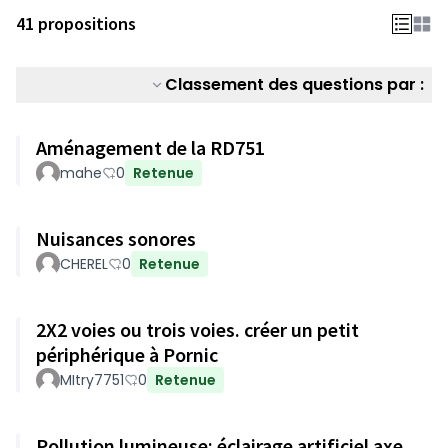
41 propositions
Classement des questions par :
Aménagement de la RD751
mahe
0
Retenue
Nuisances sonores
CHEREL
0
Retenue
2X2 voies ou trois voies. créer un petit
périphérique à Pornic
MItry7751
0
Retenue
Pollution lumineuse: éclairage artificiel axe