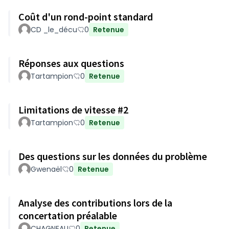
Coût d'un rond-point standard
CD _le_décu
0
Retenue
Réponses aux questions
Tartampion
0
Retenue
Limitations de vitesse #2
Tartampion
0
Retenue
Des questions sur les données du problème
Gwenaël
0
Retenue
Analyse des contributions lors de la
concertation préalable
CHAGNEAU
0
Retenue