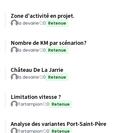
Zone d'activité en projet.
la devairie
0
Retenue
Nombre de KM par scénarion?
la devairie
0
Retenue
Château De La Jarrie
la devairie
0
Retenue
Limitation vitesse ?
Tartampion
0
Retenue
Analyse des variantes Port-Saint-Père
Tartampion
0
Retenue