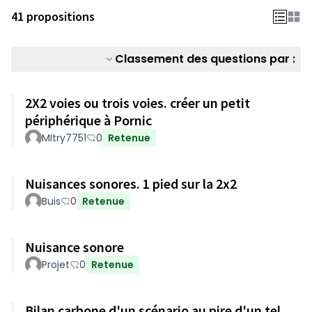
41 propositions
Classement des questions par :
2X2 voies ou trois voies. créer un petit
périphérique à Pornic
MItry7751
0
Retenue
Nuisances sonores. 1 pied sur la 2x2
Buis
0
Retenue
Nuisance sonore
Projet
0
Retenue
Bilan carbone d'un scénario au pire d'un tel