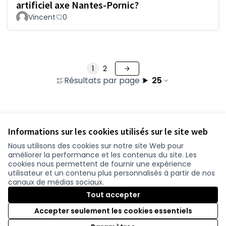
artificiel axe Nantes-Pornic?
Vincent
0
1
2
Résultats par page :
25
Voir toutes les propositions retirées
Informations sur les cookies utilisés sur le site web
Nous utilisons des cookies sur notre site Web pour
améliorer la performance et les contenus du site. Les
Conditions d'utilisation
cookies nous permettent de fournir une expérience
Paramètres des cookies
utilisateur et un contenu plus personnalisés à partir de nos
participer.loire-atlantique.fr sur Facebook
participer.loire-atlantique.fr sur Instagram
participer.loire-atlantique.fr sur YouTube
canaux de médias sociaux.
(Lien externe)
(Lien externe)
(Lien externe)
Tout accepter
Accepter seulement les cookies essentiels
Licence C
(Lien exter