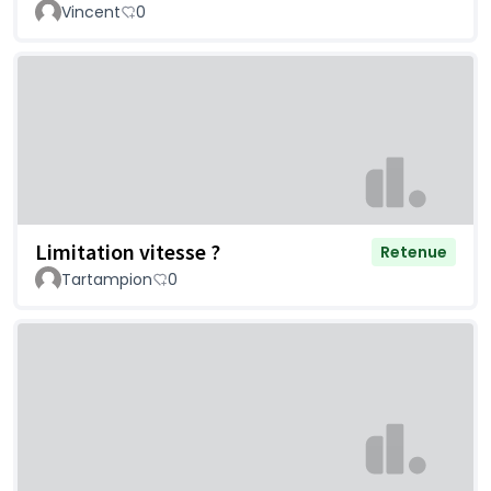
Vincent
0
Limitation vitesse ?
Retenue
Tartampion
0