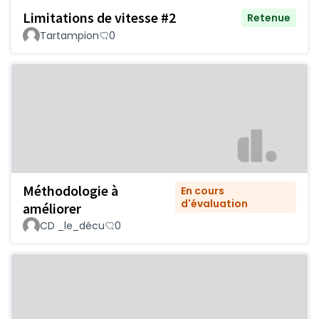
Limitations de vitesse #2
Retenue
Tartampion
0
Méthodologie à
En cours
d'évaluation
améliorer
CD _le_décu
0