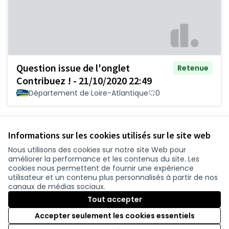
Question issue de l'onglet
Retenue
Contribuez ! - 21/10/2020 22:49
Département de Loire-Atlantique
0
Voir toutes les questions retirées
Informations sur les cookies utilisés sur le site web
Nous utilisons des cookies sur notre site Web pour
améliorer la performance et les contenus du site. Les
Conditions d'utilisation
cookies nous permettent de fournir une expérience
Paramètres des cookies
utilisateur et un contenu plus personnalisés à partir de nos
participer.loire-atlantique.fr sur Facebook
participer.loire-atlantique.fr sur Instagram
participer.loire-atlantique.fr sur YouTube
canaux de médias sociaux.
(Nouvelle fenêtre)
(Nouvelle fenêtre)
(Nouvelle fenêtre)
Tout accepter
Accepter seulement les cookies essentiels
Licence C
(Nouvelle 