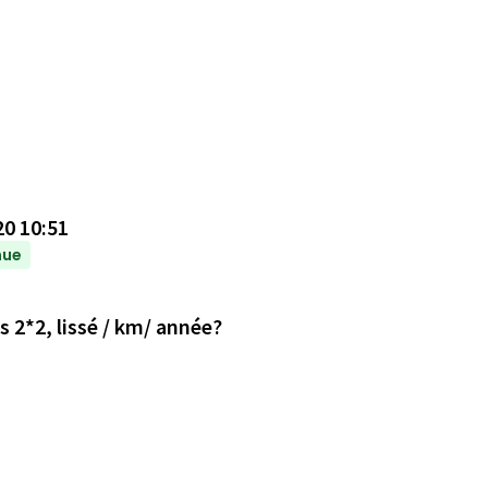
20 10:51
nue
Différence de coût de l'entretien d'une route 2*1 vs 2*2, lissé / km/ année?