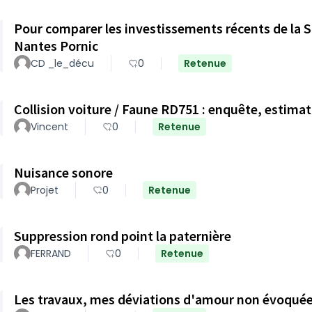
Pour comparer les investissements récents de la S
Nantes Pornic
CD _le_décu
0
Retenue
Collision voiture / Faune RD751 : enquête, estim
Vincent
0
Retenue
Nuisance sonore
Projet
0
Retenue
Suppression rond point la paternière
FERRAND
0
Retenue
Les travaux, mes déviations d'amour non évoqué