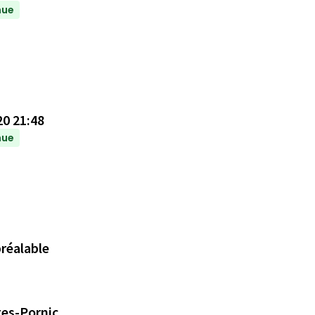
nue
20 21:48
nue
préalable
tes-Pornic