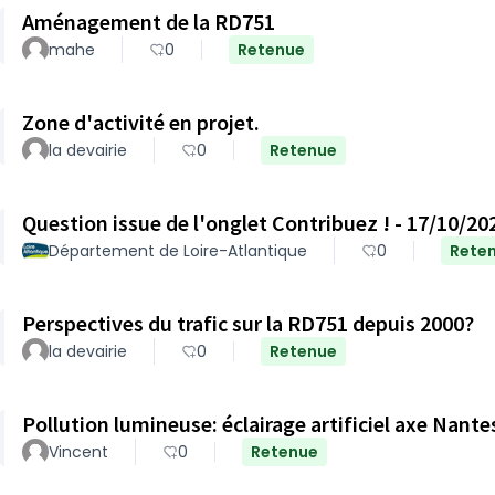
Aménagement de la RD751
mahe
0
Retenue
Zone d'activité en projet.
la devairie
0
Retenue
Question issue de l'onglet Contribuez ! - 17/10/20
Département de Loire-Atlantique
0
Rete
Perspectives du trafic sur la RD751 depuis 2000?
la devairie
0
Retenue
Pollution lumineuse: éclairage artificiel axe Nant
Vincent
0
Retenue