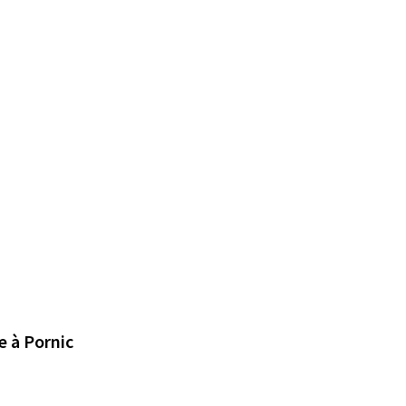
2X2 voies ou trois voies. créer un petit périphérique à Pornic