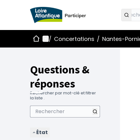
Accueil
Menu principal
/
Concertations
/
Nantes-Pornic
Questions &
réponses
Rechercher par mot-clé et filtrer
la liste .
État