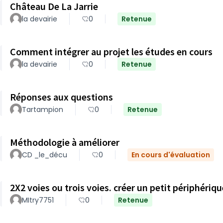
Château De La Jarrie
la devairie
0
Retenue
Comment intégrer au projet les études en cours
la devairie
0
Retenue
Réponses aux questions
Tartampion
0
Retenue
Méthodologie à améliorer
CD _le_décu
0
En cours d'évaluation
MItry7751
0
Retenue