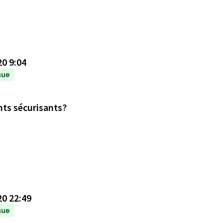
20 9:04
nue
nts sécurisants?
20 22:49
nue