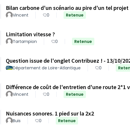
Bilan carbone d'un scénario au pire d'un tel projet
Vincent
0
Retenue
Limitation vitesse ?
Tartampion
0
Retenue
Question issue de l'onglet Contribuez ! - 13/10/20
Département de Loire-Atlantique
0
Rete
Vincent
0
Retenue
Nuisances sonores. 1 pied sur la 2x2
Buis
0
Retenue