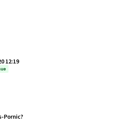
20 12:19
nue
es-Pornic?