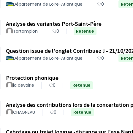
Département de Loire-Atlantique
0
Rete
Analyse des variantes Port-Saint-Père
Tartampion
0
Retenue
Question issue de l'onglet Contribuez ! - 21/10/20
Département de Loire-Atlantique
0
Rete
Protection phonique
la devairie
0
Retenue
Analyse des contributions lors de la concertation 
CHAGNEAU
0
Retenue
Cabotage ou trajet longue -distance sur l'axe Nan