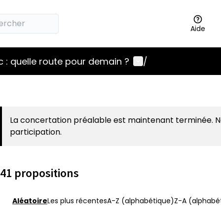
Aide
Menu utilisateur
 : quelle route pour demain ?
/
La concertation préalable est maintenant terminée. 
participation.
41 propositions
Aléatoire
Les plus récentes
A-Z (alphabétique)
Z-A (alphabét