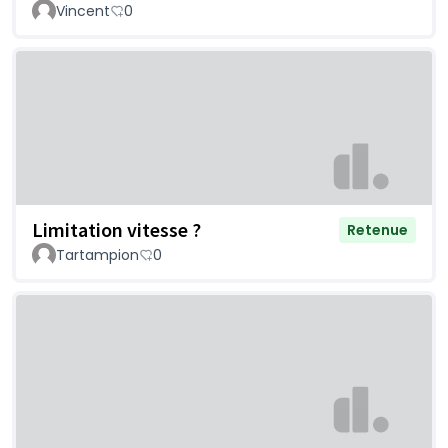
Vincent
0
Limitation vitesse ?
Retenue
Tartampion
0