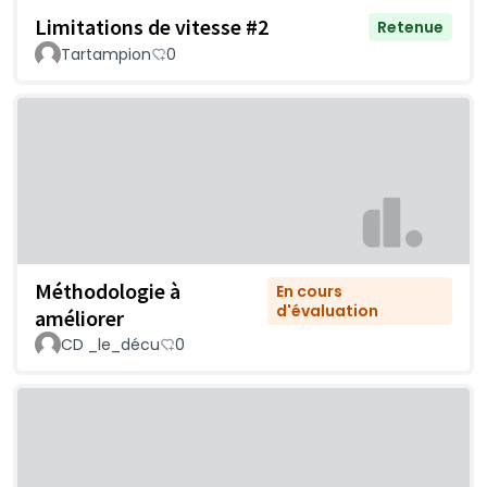
Limitations de vitesse #2
Retenue
Tartampion
0
Méthodologie à
En cours
d'évaluation
améliorer
CD _le_décu
0