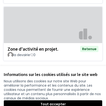
Zone d'activité en projet.
Retenue
la devairie
0
Voir toutes les questions retirées
Informations sur les cookies utilisés sur le site web
Nous utilisons des cookies sur notre site Web pour
améliorer la performance et les contenus du site. Les
Conditions d'utilisation
cookies nous permettent de fournir une expérience
Paramètres des cookies
utilisateur et un contenu plus personnalisés à partir de nos
participer.loire-atlantique.fr sur Facebook
participer.loire-atlantique.fr sur Instagram
participer.loire-atlantique.fr sur YouTube
canaux de médias sociaux.
(Nouvelle fenêtre)
(Nouvelle fenêtre)
(Nouvelle fenêtre)
Tout accepter