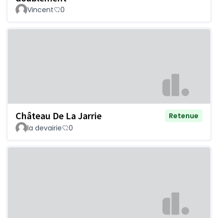
Vincent
0
Château De La Jarrie
Retenue
la devairie
0