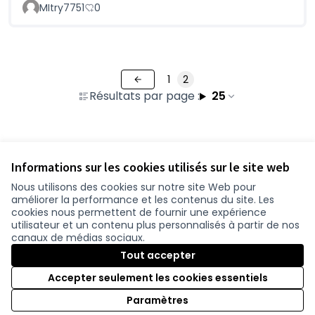
MItry7751
0
1
2
Résultats par page :
25
Voir toutes les questions retirées
Informations sur les cookies utilisés sur le site web
Nous utilisons des cookies sur notre site Web pour
améliorer la performance et les contenus du site. Les
Conditions d'utilisation
cookies nous permettent de fournir une expérience
Paramètres des cookies
utilisateur et un contenu plus personnalisés à partir de nos
participer.loire-atlantique.fr sur Facebook
participer.loire-atlantique.fr sur Instagram
participer.loire-atlantique.fr sur YouTube
canaux de médias sociaux.
(Nouvelle fenêtre)
(Nouvelle fenêtre)
(Nouvelle fenêtre)
Tout accepter
Accepter seulement les cookies essentiels
Licence C
(Nouvelle 
Paramètres
(Nouvelle fenêtre)
Site réalisé grâce au
logiciel libre Decidim
.