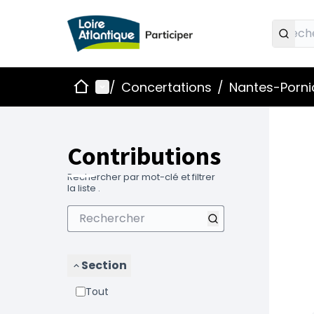
Accueil
Menu principal
/
Concertations
/
Nantes-Pornic
Contributions
Rechercher par mot-clé et filtrer
la liste .
Section
Tout