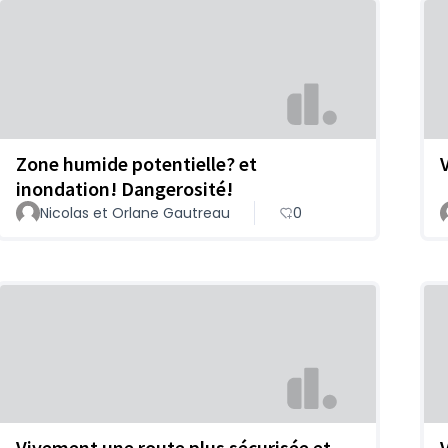
Zone humide potentielle? et
inondation! Dangerosité!
Nicolas et Orlane Gautreau
0
Vivement une route plus sécurisée et