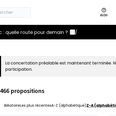
Aide
Menu utilisateur
 : quelle route pour demain ?
/
La concertation préalable est maintenant terminée. 
participation.
466 propositions
Aléatoire
Les plus récentes
A-Z (alphabétique)
Z-A (alphabéti