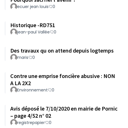
ecuer jean louis
0
Historique -RD751
jean-paul Vallée
0
Des travaux qu on attend depuis logtemps
maris
0
Contre une emprise foncière abusive : NON
A LA 2X2
Environnement
0
Avis déposé le 7/10/2020 en mairie de Pornic
– page 4/52 n° 02
registrepapier
0