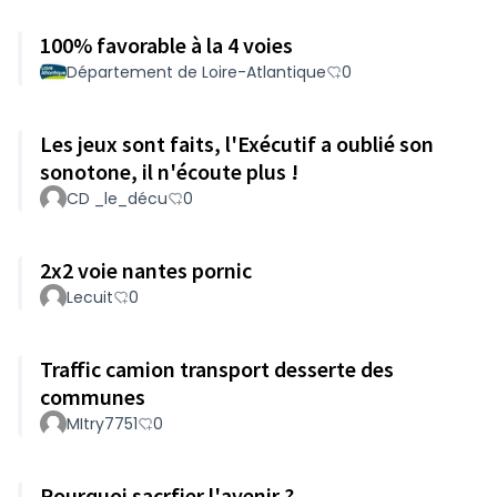
100% favorable à la 4 voies
Département de Loire-Atlantique
0
Les jeux sont faits, l'Exécutif a oublié son
sonotone, il n'écoute plus !
CD _le_décu
0
2x2 voie nantes pornic
Lecuit
0
Traffic camion transport desserte des
communes
MItry7751
0
Pourquoi sacrfier l'avenir ?