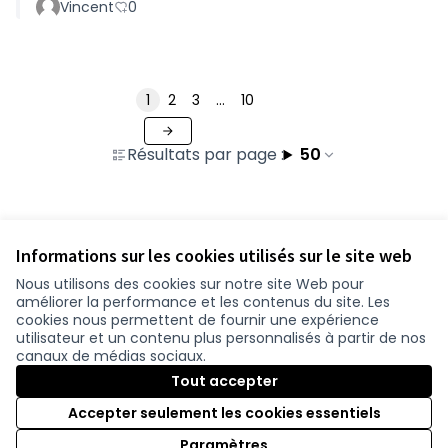
Vincent
0
1
2
3
…
10
Résultats par page :
50
Voir toutes les contributions retirées
Informations sur les cookies utilisés sur le site web
Nous utilisons des cookies sur notre site Web pour
améliorer la performance et les contenus du site. Les
Conditions d'utilisation
cookies nous permettent de fournir une expérience
Paramètres des cookies
utilisateur et un contenu plus personnalisés à partir de nos
participer.loire-atlantique.fr sur Facebook
participer.loire-atlantique.fr sur Instagram
participer.loire-atlantique.fr sur YouTube
canaux de médias sociaux.
(Nouvelle fenêtre)
(Nouvelle fenêtre)
(Nouvelle fenêtre)
Tout accepter
Accepter seulement les cookies essentiels
Licence C
(Nouvelle 
Paramètres