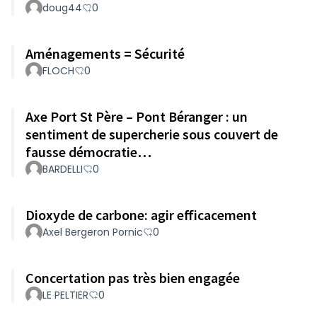
doug44
0
Aménagements = Sécurité
FLOCH
0
Axe Port St Père – Pont Béranger : un
sentiment de supercherie sous couvert de
fausse démocratie…
BARDELLI
0
Dioxyde de carbone: agir efficacement
Axel Bergeron Pornic
0
Concertation pas très bien engagée
LE PELTIER
0