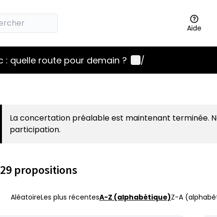
Aide
Menu utilisateur
 : quelle route pour demain ?
/
La concertation préalable est maintenant terminée. 
participation.
29 propositions
Aléatoire
Les plus récentes
A-Z (alphabétique)
Z-A (alphabét