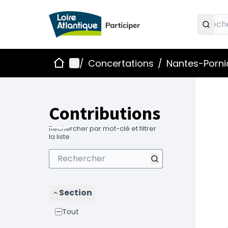
Accueil
Menu principal
/
Concertations
/
Nantes-Pornic
Contributions
Rechercher par mot-clé et filtrer
la liste .
Section
Tout