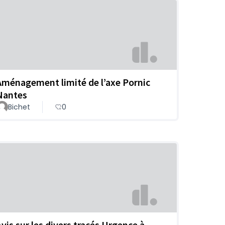
Aménagement limité de l’axe Pornic
Nantes
Bichet
0
Avis sur les divers tracés Urgence à