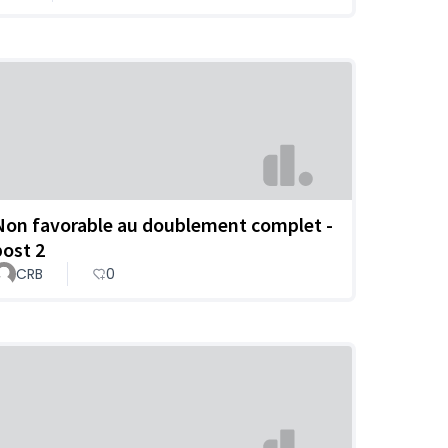
Non favorable au doublement complet -
post 2
CRB
0