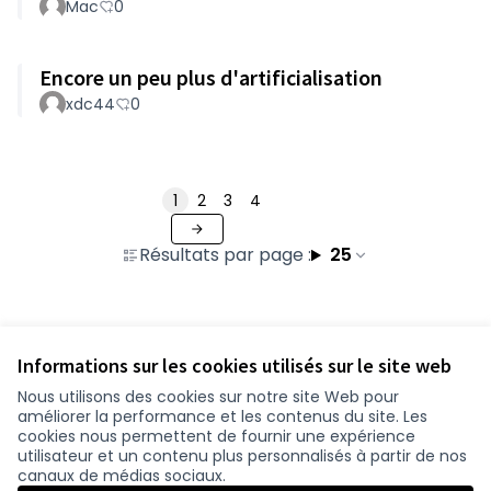
Mac
0
Encore un peu plus d'artificialisation
xdc44
0
1
2
3
4
Résultats par page :
25
Voir toutes les contributions retirées
Informations sur les cookies utilisés sur le site web
Nous utilisons des cookies sur notre site Web pour
améliorer la performance et les contenus du site. Les
Conditions d'utilisation
cookies nous permettent de fournir une expérience
Paramètres des cookies
utilisateur et un contenu plus personnalisés à partir de nos
participer.loire-atlantique.fr sur Facebook
participer.loire-atlantique.fr sur Instagram
participer.loire-atlantique.fr sur YouTube
canaux de médias sociaux.