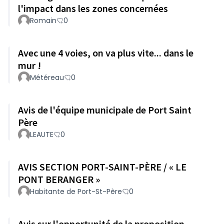
l'impact dans les zones concernées
Romain
0
Avec une 4 voies, on va plus vite... dans le
mur !
Météreau
0
Avis de l'équipe municipale de Port Saint
Père
LEAUTE
0
AVIS SECTION PORT-SAINT-PÈRE / « LE
PONT BERANGER »
Habitante de Port-St-Père
0
Avis sur l'opportunité de la proposition