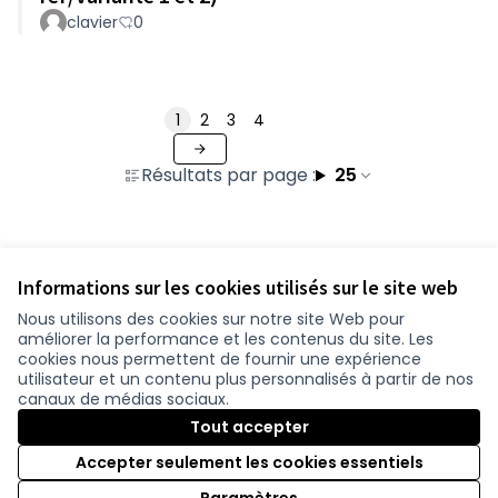
clavier
0
1
2
3
4
Résultats par page :
25
Voir toutes les contributions retirées
Informations sur les cookies utilisés sur le site web
Nous utilisons des cookies sur notre site Web pour
améliorer la performance et les contenus du site. Les
Conditions d'utilisation
cookies nous permettent de fournir une expérience
Paramètres des cookies
utilisateur et un contenu plus personnalisés à partir de nos
participer.loire-atlantique.fr sur Facebook
participer.loire-atlantique.fr sur Instagram
participer.loire-atlantique.fr sur YouTube
canaux de médias sociaux.
(Nouvelle fenêtre)
(Nouvelle fenêtre)
(Nouvelle fenêtre)
Tout accepter
Accepter seulement les cookies essentiels
Licence C
(Nouvelle 