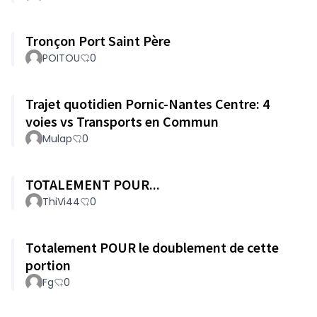
intérêt
Tronçon Port Saint Père
POITOU
0
Trajet quotidien Pornic-Nantes Centre: 4
voies vs Transports en Commun
Mulap
0
TOTALEMENT POUR...
ThiVi44
0
Totalement POUR le doublement de cette
portion
Fg
0