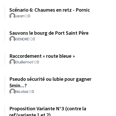
Scénario 6: Chaumes en retz - Pornic
Jean
0
Sauvons le bourg de Port Saint Père
GENDRE
0
Raccordement « route bleue »
Guillemot
0
Pseudo sécurité ou lubie pour gagner
5min...?
Nicolas
0
Proposition Variante N°3 (contre la
ref/variante 1 et 2)