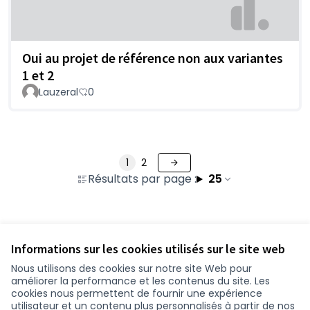
Oui au projet de référence non aux variantes
1 et 2
Lauzeral
0
1
2
Résultats par page :
25
Voir toutes les contributions retirées
Informations sur les cookies utilisés sur le site web
Nous utilisons des cookies sur notre site Web pour
améliorer la performance et les contenus du site. Les
Conditions d'utilisation
cookies nous permettent de fournir une expérience
Paramètres des cookies
utilisateur et un contenu plus personnalisés à partir de nos
participer.loire-atlantique.fr sur Facebook
participer.loire-atlantique.fr sur Instagram
participer.loire-atlantique.fr sur YouTube