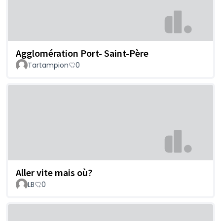
Agglomération Port- Saint-Père
Tartampion
0
Aller vite mais où?
LB
0