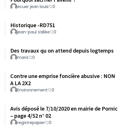
ecuer jean louis
0
Historique -RD751
jean-paul Vallée
0
Des travaux qu on attend depuis logtemps
maris
0
Contre une emprise foncière abusive : NON
A LA 2X2
Environnement
0
Avis déposé le 7/10/2020 en mairie de Pornic
– page 4/52 n° 02
registrepapier
0