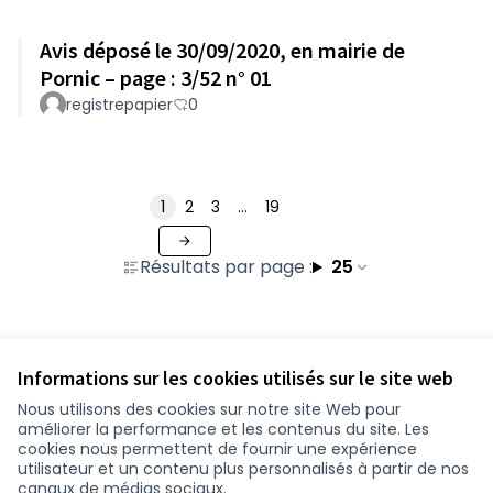
Avis déposé le 30/09/2020, en mairie de
Pornic – page : 3/52 n° 01
registrepapier
0
1
2
3
…
19
Résultats par page :
25
Voir toutes les contributions retirées
Informations sur les cookies utilisés sur le site web
Nous utilisons des cookies sur notre site Web pour
améliorer la performance et les contenus du site. Les
Conditions d'utilisation
cookies nous permettent de fournir une expérience
Paramètres des cookies
utilisateur et un contenu plus personnalisés à partir de nos
participer.loire-atlantique.fr sur Facebook
participer.loire-atlantique.fr sur Instagram
participer.loire-atlantique.fr sur YouTube
canaux de médias sociaux.