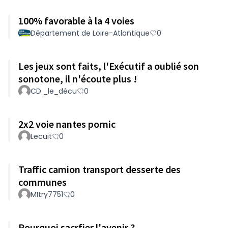
100% favorable à la 4 voies
Département de Loire-Atlantique
0
Les jeux sont faits, l'Exécutif a oublié son
sonotone, il n'écoute plus !
CD _le_décu
0
2x2 voie nantes pornic
Lecuit
0
Traffic camion transport desserte des
communes
MItry7751
0
Pourquoi sacrfier l'avenir ?