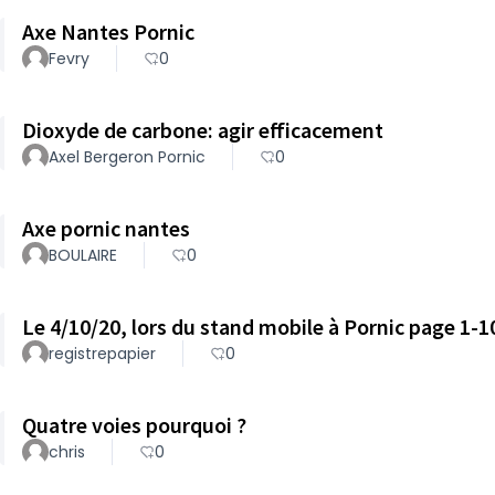
Axe Nantes Pornic
Fevry
0
Dioxyde de carbone: agir efficacement
Axel Bergeron Pornic
0
Axe pornic nantes
BOULAIRE
0
Le 4/10/20, lors du stand mobile à Pornic page 1-1
registrepapier
0
Quatre voies pourquoi ?
chris
0