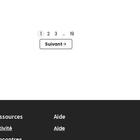
1
2
3
…
19
Suivant
ssources
Aide
ivité
Aide
ncontres