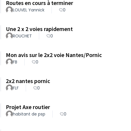
Routes en cours à terminer
LOUVEL Yannick
0
Une 2 x 2 voies rapidement
ROUCHET
0
Mon avis sur le 2x2 voie Nantes/Pornic
FB
0
2x2 nantes pornic
FLF
0
Projet Axe routier
habitant de psp
0