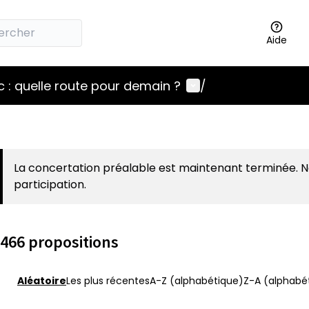
Aide
Menu utilisateur
 : quelle route pour demain ?
/
La concertation préalable est maintenant terminée. 
participation.
466 propositions
Aléatoire
Les plus récentes
A-Z (alphabétique)
Z-A (alphabét