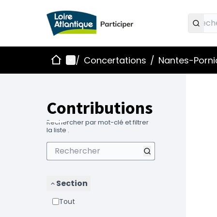
Accueil
Menu principal
/
Concertations
/
Nantes-Pornic
Contributions
Rechercher par mot-clé et filtrer
la liste .
Section
Tout