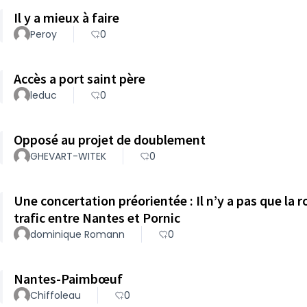
Il y a mieux à faire
Peroy
0
Accès a port saint père
leduc
0
Opposé au projet de doublement
GHEVART-WITEK
0
Une concertation préorientée : Il n’y a pas que la route pour faire face à la croissance du
trafic entre Nantes et Pornic
dominique Romann
0
Nantes-Paimbœuf
Chiffoleau
0