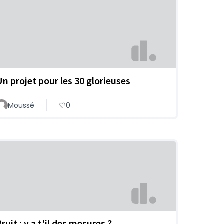
Un projet pour les 30 glorieuses
Moussé
0
ruit : y a t'il des mesures ?