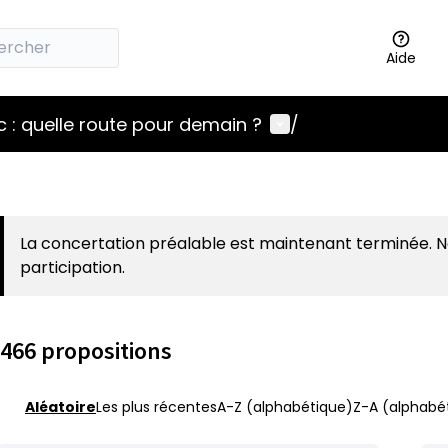
Aide
Menu utilisateur
 : quelle route pour demain ?
/
La concertation préalable est maintenant terminée. 
participation.
466 propositions
Aléatoire
Les plus récentes
A-Z (alphabétique)
Z-A (alphabét