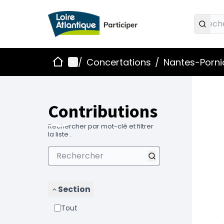
Accueil
Menu principal
/
Concertations
/
Nantes-Pornic
Contributions
Rechercher par mot-clé et filtrer
la liste .
Section
Tout