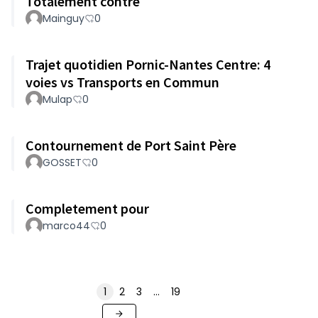
Totalement contre
Mainguy
0
Trajet quotidien Pornic-Nantes Centre: 4
voies vs Transports en Commun
Mulap
0
Contournement de Port Saint Père
GOSSET
0
Completement pour
marco44
0
1
2
3
…
19