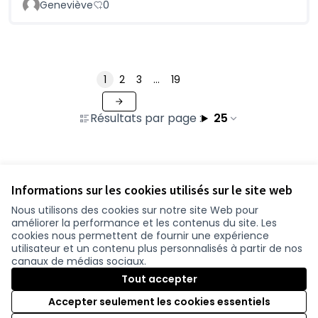
Geneviève
0
1
2
3
…
19
Résultats par page :
25
Voir toutes les contributions retirées
Informations sur les cookies utilisés sur le site web
Nous utilisons des cookies sur notre site Web pour
améliorer la performance et les contenus du site. Les
Conditions d'utilisation
cookies nous permettent de fournir une expérience
Paramètres des cookies
utilisateur et un contenu plus personnalisés à partir de nos
participer.loire-atlantique.fr sur Facebook
participer.loire-atlantique.fr sur Instagram
participer.loire-atlantique.fr sur YouTube
canaux de médias sociaux.
(Nouvelle fenêtre)
(Nouvelle fenêtre)
(Nouvelle fenêtre)
Tout accepter
Accepter seulement les cookies essentiels
Licence C
(Nouvelle 