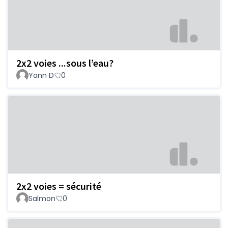
2x2 voies ...sous l’eau?
Yann D
0
2x2 voies = sécurité
Salmon
0