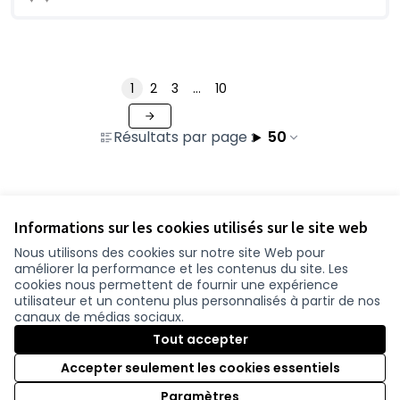
1
2
3
…
10
Résultats par page :
50
Voir toutes les contributions retirées
Informations sur les cookies utilisés sur le site web
Nous utilisons des cookies sur notre site Web pour
améliorer la performance et les contenus du site. Les
Conditions d'utilisation
cookies nous permettent de fournir une expérience
Paramètres des cookies
utilisateur et un contenu plus personnalisés à partir de nos
participer.loire-atlantique.fr sur Facebook
participer.loire-atlantique.fr sur Instagram
participer.loire-atlantique.fr sur YouTube
canaux de médias sociaux.
(Nouvelle fenêtre)
(Nouvelle fenêtre)
(Nouvelle fenêtre)
Tout accepter
Accepter seulement les cookies essentiels
Licence C
(Nouvelle 
Paramètres