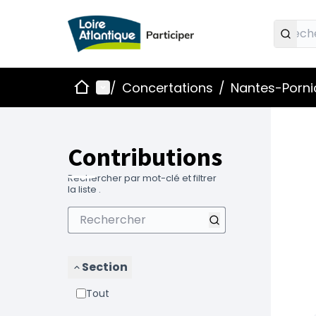
Accueil
Menu principal
/
Concertations
/
Nantes-Pornic
Contributions
Rechercher par mot-clé et filtrer
la liste .
Section
Tout