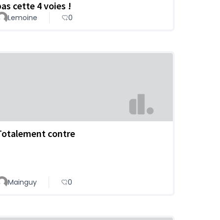
pas cette 4 voies !
Lemoine
0
Totalement contre
Mainguy
0