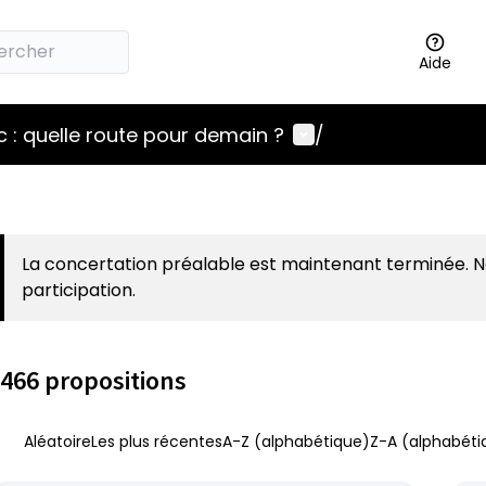
Aide
Menu utilisateur
 : quelle route pour demain ?
/
La concertation préalable est maintenant terminée. 
participation.
466 propositions
Aléatoire
Les plus récentes
A-Z (alphabétique)
Z-A (alphabéti