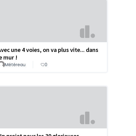
Avec une 4 voies, on va plus vite... dans
le mur !
Météreau
0
Un projet pour les 30 glorieuses