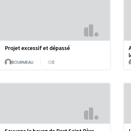
Projet excessif et dépassé
BOURMEAU
0
Sauvons le bourg de Port Saint Père