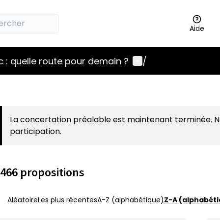
Aide
Menu utilisateur
 : quelle route pour demain ?
/
La concertation préalable est maintenant terminée. 
participation.
466 propositions
Aléatoire
Les plus récentes
A-Z (alphabétique)
Z-A (alphabéti