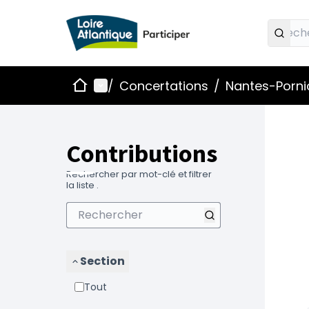
Accueil
Menu principal
/
Concertations
/
Nantes-Pornic
Contributions
Rechercher par mot-clé et filtrer
la liste .
Section
Tout