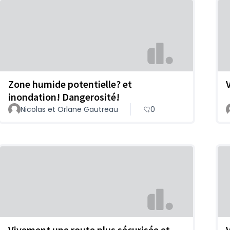
Zone humide potentielle? et
inondation! Dangerosité!
Nicolas et Orlane Gautreau
0
Vivement une route plus sécurisée et