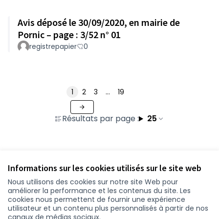
Avis déposé le 30/09/2020, en mairie de
Pornic – page : 3/52 n° 01
registrepapier
0
1
2
3
…
19
Résultats par page :
25
Voir toutes les contributions retirées
Informations sur les cookies utilisés sur le site web
Nous utilisons des cookies sur notre site Web pour
améliorer la performance et les contenus du site. Les
Conditions d'utilisation
cookies nous permettent de fournir une expérience
Paramètres des cookies
utilisateur et un contenu plus personnalisés à partir de nos
participer.loire-atlantique.fr sur Facebook
participer.loire-atlantique.fr sur Instagram
participer.loire-atlantique.fr sur YouTube
canaux de médias sociaux.