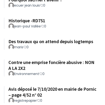
ecuer jean louis
0
Historique -RD751
jean-paul Vallée
0
Des travaux qu on attend depuis logtemps
maris
0
Contre une emprise foncière abusive : NON
A LA 2X2
Environnement
0
Avis déposé le 7/10/2020 en mairie de Pornic
– page 4/52 n° 02
registrepapier
0