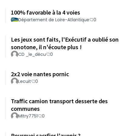
100% favorable à la 4 voies
Département de Loire-Atlantique
0
Les jeux sont faits, l'Exécutif a oublié son
sonotone, il n'écoute plus !
CD _le_décu
0
2x2 voie nantes pornic
Lecuit
0
Traffic camion transport desserte des
communes
MItry7751
0
Pourquoi sacrfier l'avenir ?