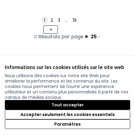
1
2
3
…
19
Résultats par page :
25
Voir toutes les contributions retirées
Informations sur les cookies utilisés sur le site web
Nous utilisons des cookies sur notre site Web pour
améliorer la performance et les contenus du site. Les
Conditions d'utilisation
cookies nous permettent de fournir une expérience
Paramètres des cookies
utilisateur et un contenu plus personnalisés à partir de nos
participer.loire-atlantique.fr sur Facebook
participer.loire-atlantique.fr sur Instagram
participer.loire-atlantique.fr sur YouTube
canaux de médias sociaux.
(Nouvelle fenêtre)
(Nouvelle fenêtre)
(Nouvelle fenêtre)
Tout accepter
Accepter seulement les cookies essentiels
Licence C
(Nouvelle 
Paramètres
(Nouvelle fenêtre)
Site réalisé grâce au
logiciel libre Decidim
.
(Nouvelle fenêtre)