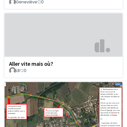
Geneviève
0
Aller vite mais où?
LB
0