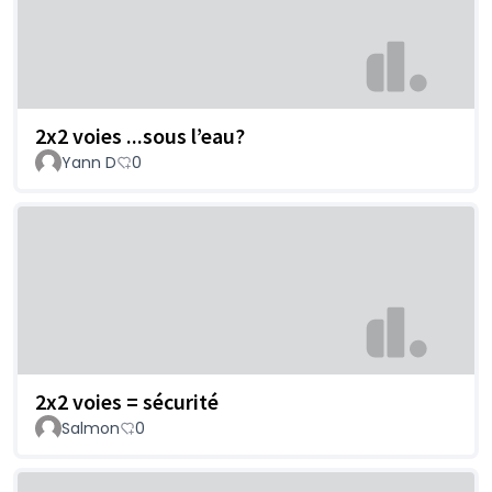
2x2 voies ...sous l’eau?
Yann D
0
2x2 voies = sécurité
Salmon
0