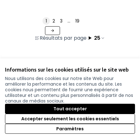
1
2
3
…
19
Résultats par page :
25
Voir toutes les contributions retirées
Informations sur les cookies utilisés sur le site web
Nous utilisons des cookies sur notre site Web pour
améliorer la performance et les contenus du site. Les
Conditions d'utilisation
cookies nous permettent de fournir une expérience
Paramètres des cookies
utilisateur et un contenu plus personnalisés à partir de nos
participer.loire-atlantique.fr sur Facebook
participer.loire-atlantique.fr sur Instagram
participer.loire-atlantique.fr sur YouTube
canaux de médias sociaux.
(Nouvelle fenêtre)
(Nouvelle fenêtre)
(Nouvelle fenêtre)
Tout accepter
Accepter seulement les cookies essentiels
Licence C
(Nouvelle 
Paramètres
(Nouvelle fenêtre)
Site réalisé grâce au
logiciel libre Decidim
.
(Nouvelle fenêtre)