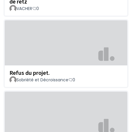
de retz
VACHER
0
Refus du projet.
Sobriété et Décroissance
0