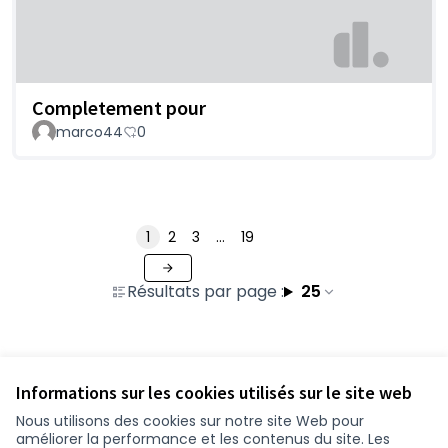
Completement pour
marco44
0
1
2
3
…
19
Résultats par page :
25
Voir toutes les contributions retirées
Informations sur les cookies utilisés sur le site web
Nous utilisons des cookies sur notre site Web pour
améliorer la performance et les contenus du site. Les
Conditions d'utilisation