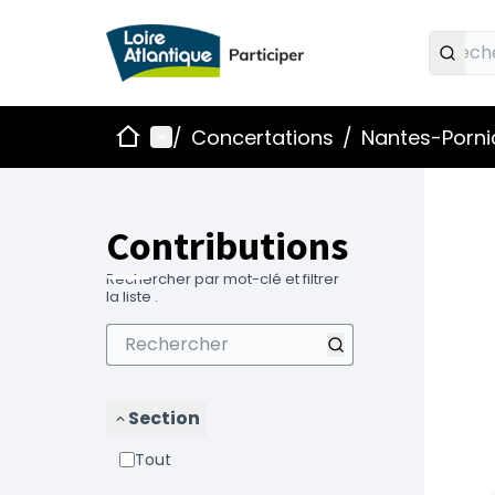
Accueil
Menu principal
/
Concertations
/
Nantes-Pornic
Contributions
Rechercher par mot-clé et filtrer
la liste .
Section
Tout