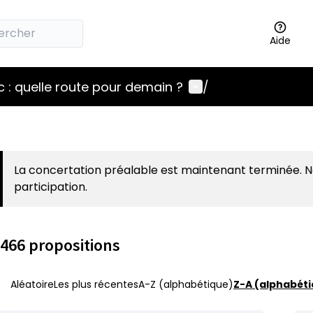
Aide
Menu utilisateur
 : quelle route pour demain ?
/
La concertation préalable est maintenant terminée. 
participation.
466 propositions
Aléatoire
Les plus récentes
A-Z (alphabétique)
Z-A (alphabéti