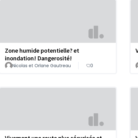
Zone humide potentielle? et
inondation! Dangerosité!
Nicolas et Orlane Gautreau
0
Vivement une route plus sécurisée et