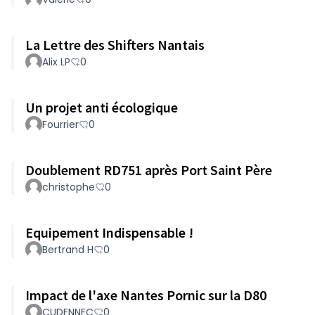
La Lettre des Shifters Nantais
Alix LP
0
Un projet anti écologique
Fourrier
0
Doublement RD751 après Port Saint Père
christophe
0
Equipement Indispensable !
Bertrand H
0
Impact de l'axe Nantes Pornic sur la D80
CUDENNEC
0