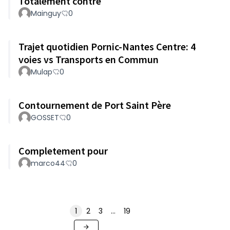
Totalement contre
Mainguy
0
Trajet quotidien Pornic-Nantes Centre: 4
voies vs Transports en Commun
Mulap
0
Contournement de Port Saint Père
GOSSET
0
Completement pour
marco44
0
1
2
3
…
19