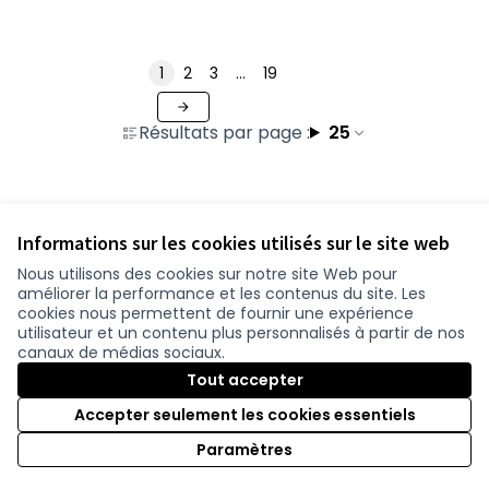
1
2
3
…
19
Résultats par page :
25
Voir toutes les contributions retirées
Informations sur les cookies utilisés sur le site web
Nous utilisons des cookies sur notre site Web pour
améliorer la performance et les contenus du site. Les
Conditions d'utilisation
cookies nous permettent de fournir une expérience
Paramètres des cookies
utilisateur et un contenu plus personnalisés à partir de nos
participer.loire-atlantique.fr sur Facebook
participer.loire-atlantique.fr sur Instagram
participer.loire-atlantique.fr sur YouTube
canaux de médias sociaux.
(Nouvelle fenêtre)
(Nouvelle fenêtre)
(Nouvelle fenêtre)
Tout accepter
Accepter seulement les cookies essentiels
Licence C
(Nouvelle 
Paramètres
(Nouvelle fenêtre)
Site réalisé grâce au
logiciel libre Decidim
.
(Nouvelle fenêtre)