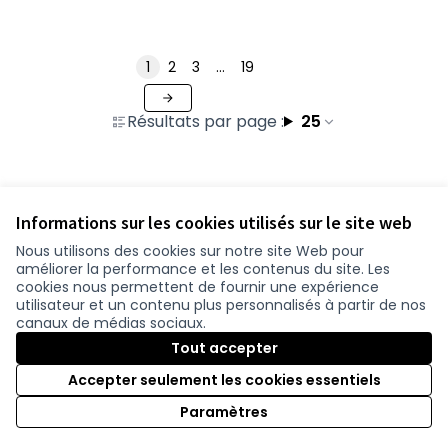
1
2
3
…
19
Résultats par page :
25
Voir toutes les contributions retirées
Informations sur les cookies utilisés sur le site web
Nous utilisons des cookies sur notre site Web pour
améliorer la performance et les contenus du site. Les
Conditions d'utilisation
cookies nous permettent de fournir une expérience
Paramètres des cookies
utilisateur et un contenu plus personnalisés à partir de nos
participer.loire-atlantique.fr sur Facebook
participer.loire-atlantique.fr sur Instagram
participer.loire-atlantique.fr sur YouTube
canaux de médias sociaux.
(Nouvelle fenêtre)
(Nouvelle fenêtre)
(Nouvelle fenêtre)
Tout accepter
Accepter seulement les cookies essentiels
Licence C
(Nouvelle 
Paramètres
(Nouvelle fenêtre)
Site réalisé grâce au
logiciel libre Decidim
.
(Nouvelle fenêtre)