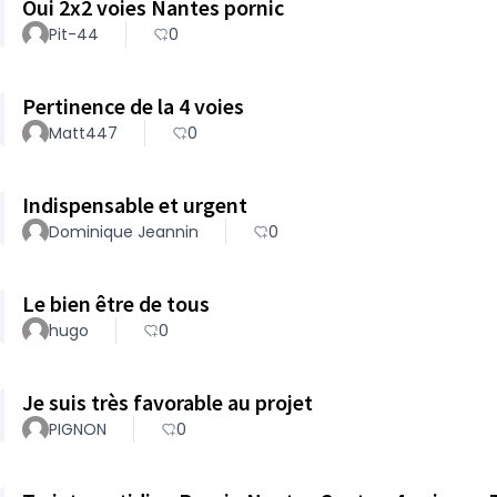
Oui 2x2 voies Nantes pornic
Pit-44
0
Pertinence de la 4 voies
Matt447
0
Indispensable et urgent
Dominique Jeannin
0
Le bien être de tous
hugo
0
Je suis très favorable au projet
PIGNON
0