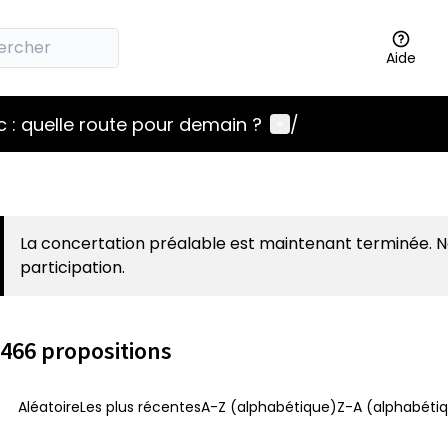
Aide
Menu utilisateur
 : quelle route pour demain ?
/
La concertation préalable est maintenant terminée. 
participation.
466 propositions
Aléatoire
Les plus récentes
A-Z (alphabétique)
Z-A (alphabétiq