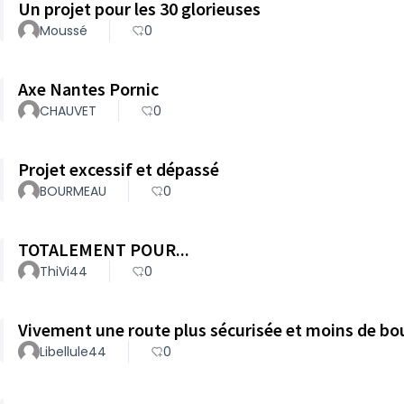
Un projet pour les 30 glorieuses
Moussé
0
Axe Nantes Pornic
CHAUVET
0
Projet excessif et dépassé
BOURMEAU
0
TOTALEMENT POUR...
ThiVi44
0
Vivement une route plus sécurisée et moins de b
Libellule44
0