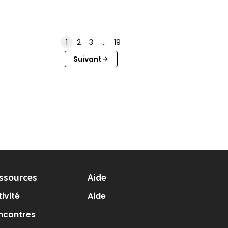
1
2
3
…
19
Suivant
ssources
Aide
ivité
Aide
ncontres