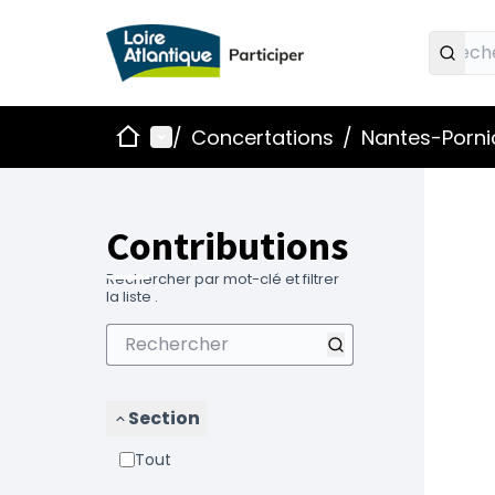
Accueil
Menu principal
/
Concertations
/
Nantes-Pornic
Contributions
Rechercher par mot-clé et filtrer
la liste .
Section
Tout