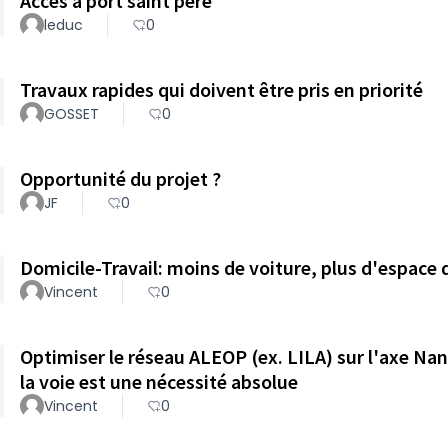
Accès a port saint père
leduc
0
Travaux rapides qui doivent être pris en priorité
GOSSET
0
Opportunité du projet ?
JF
0
Domicile-Travail: moins de voiture, plus d'espace
Vincent
0
Optimiser le réseau ALEOP (ex. LILA) sur l'axe Na
la voie est une nécessité absolue
Vincent
0