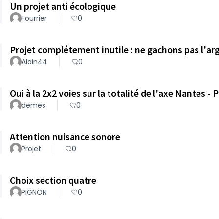
Un projet anti écologique
Fourrier
0
Projet complétement inutile : ne gachons pas l'ar
Alain44
0
Oui à la 2x2 voies sur la totalité de l'axe Nantes - 
demes
0
Attention nuisance sonore
Projet
0
Choix section quatre
PIGNON
0