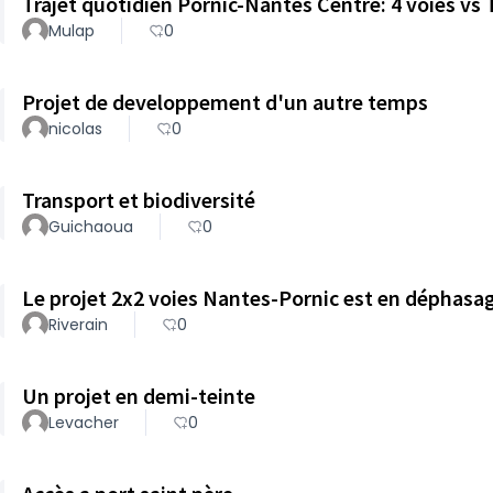
Trajet quotidien Pornic-Nantes Centre: 4 voies v
Mulap
0
Projet de developpement d'un autre temps
nicolas
0
Transport et biodiversité
Guichaoua
0
Le projet 2x2 voies Nantes-Pornic est en déphasag
Riverain
0
Un projet en demi-teinte
Levacher
0