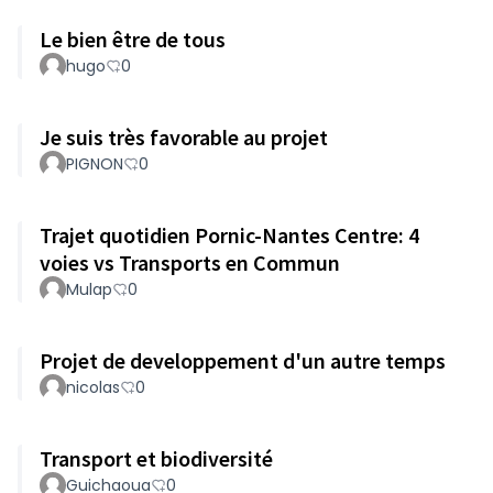
Le bien être de tous
hugo
0
Je suis très favorable au projet
PIGNON
0
Trajet quotidien Pornic-Nantes Centre: 4
voies vs Transports en Commun
Mulap
0
Projet de developpement d'un autre temps
nicolas
0
Transport et biodiversité
Guichaoua
0