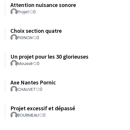
Attention nuisance sonore
Projet
0
Choix section quatre
PIGNON
0
Un projet pour les 30 glorieuses
Moussé
0
Axe Nantes Pornic
CHAUVET
0
Projet excessif et dépassé
BOURMEAU
0