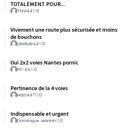
TOTALEMENT POUR...
ThiVi44
0
Vivement une route plus sécurisée et moins
de bouchons
Libellule44
0
Oui 2x2 voies Nantes pornic
Pit-44
0
Pertinence de la 4 voies
Matt447
0
Indispensable et urgent
Dominique Jeannin
0