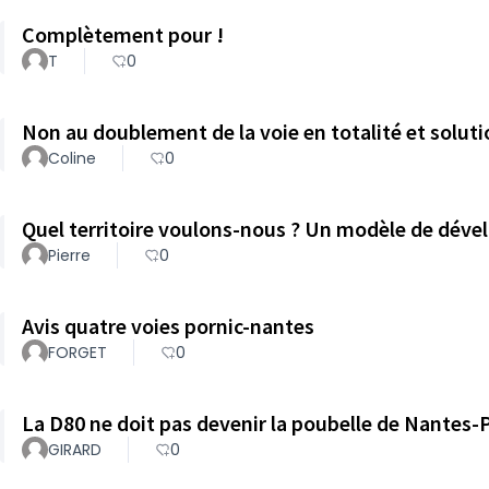
Complètement pour !
T
0
Non au doublement de la voie en totalité et solut
Coline
0
Quel territoire voulons-nous ? Un modèle de dév
Pierre
0
Avis quatre voies pornic-nantes
FORGET
0
La D80 ne doit pas devenir la poubelle de Nantes-
GIRARD
0