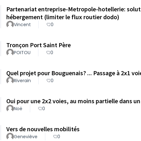
Partenariat entreprise-Metropole-hotellerie: solu
hébergement (limiter le flux routier dodo)
Vincent
0
Tronçon Port Saint Père
POITOU
0
Quel projet pour Bouguenais? ... Passage à 2x1 voi
Riverain
0
Oui pour une 2x2 voies, au moins partielle dans u
Noë
0
Vers de nouvelles mobilités
Geneviève
0