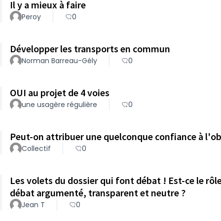
Il y a mieux à faire
Peroy
0
Développer les transports en commun
Norman Barreau-Gély
0
OUI au projet de 4 voies
une usagère régulière
0
Peut-on attribuer une quelconque confiance à l'obj
Collectif
0
Les volets du dossier qui font débat ! Est-ce le rô
débat argumenté, transparent et neutre ?
Jean T
0