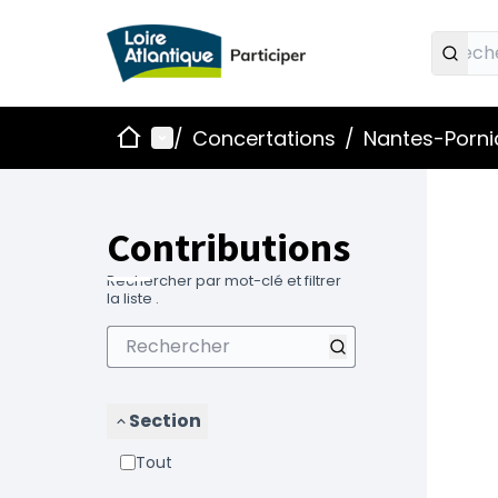
Accueil
Menu principal
/
Concertations
/
Nantes-Pornic
Contributions
Rechercher par mot-clé et filtrer
la liste .
Section
Tout