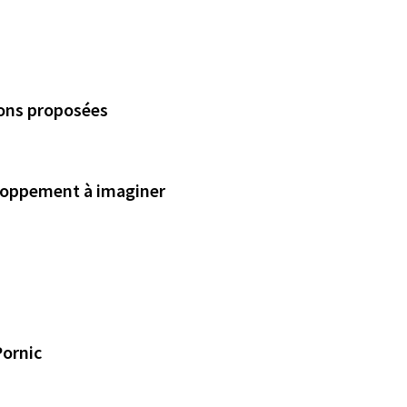
ions proposées
eloppement à imaginer
Pornic