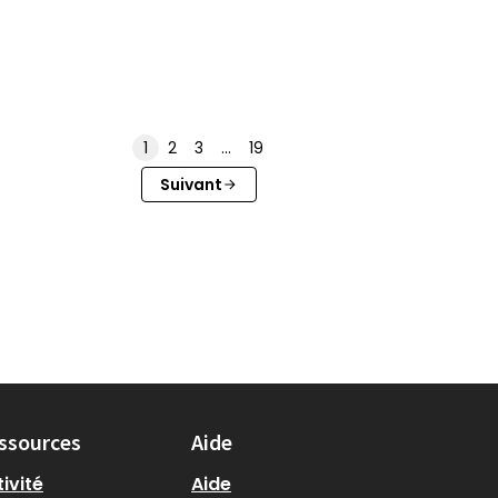
1
2
3
…
19
Suivant
ssources
Aide
ivité
Aide