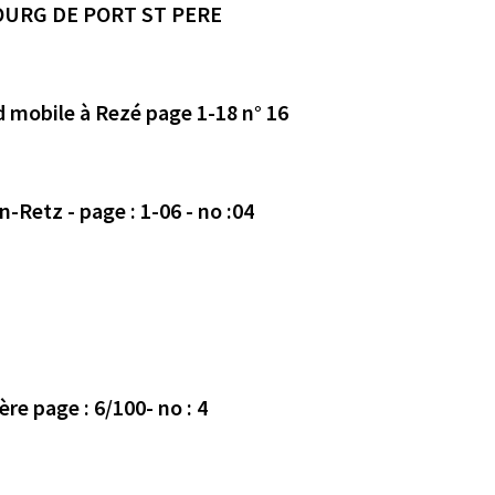
BOURG DE PORT ST PERE
d mobile à Rezé page 1-18 n° 16
Avis déposé le 21/10/2020 en mairie de Chaumes-en-Retz - page : 1-06 - no :04
re page : 6/100- no : 4