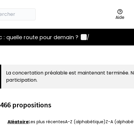
Aide
Menu utilisateur
 : quelle route pour demain ?
/
La concertation préalable est maintenant terminée. 
participation.
466 propositions
Aléatoire
Les plus récentes
A-Z (alphabétique)
Z-A (alphabét