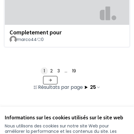
Completement pour
marco44
0
1
2
3
…
19
Résultats par page :
25
Voir toutes les contributions retirées
Informations sur les cookies utilisés sur le site web
Nous utilisons des cookies sur notre site Web pour
améliorer la performance et les contenus du site. Les
Conditions d'utilisation