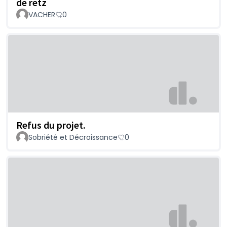
de retz
VACHER
0
Refus du projet.
Sobriété et Décroissance
0