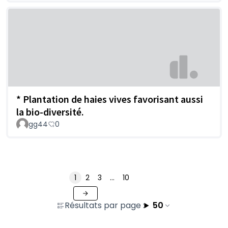
* Plantation de haies vives favorisant aussi
la bio-diversité.
gg44
0
1
2
3
…
10
Résultats par page :
50