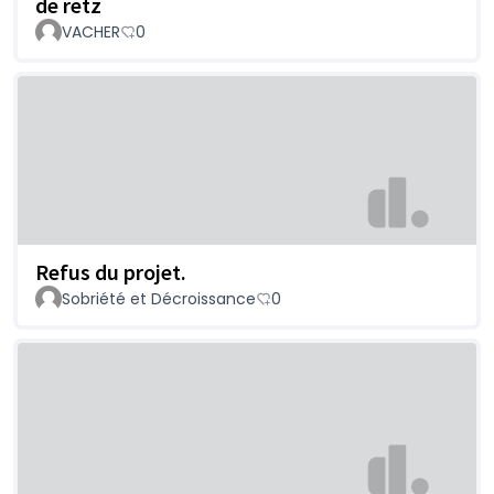
de retz
VACHER
0
Refus du projet.
Sobriété et Décroissance
0