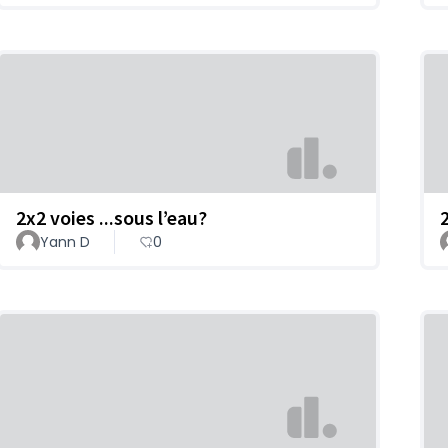
2x2 voies ...sous l’eau?
Yann D
0