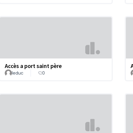
Accès a port saint père
leduc
0