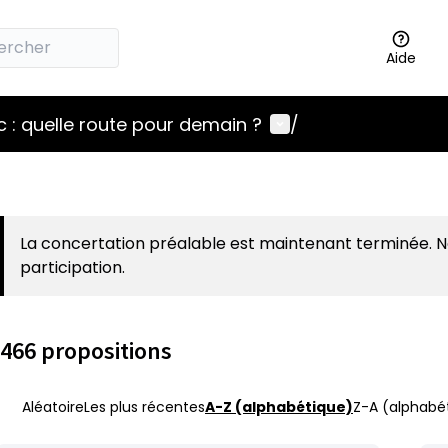
Aide
Menu utilisateur
 : quelle route pour demain ?
/
La concertation préalable est maintenant terminée. 
participation.
466 propositions
Aléatoire
Les plus récentes
A-Z (alphabétique)
Z-A (alphabét