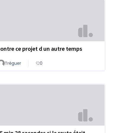
contre ce projet d un autre temps
Tréguer
0
-5 min 28 secondes si la route était