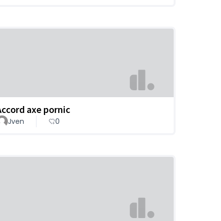
Accord axe pornic
Jven
0