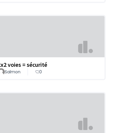
2x2 voies = sécurité
Salmon
0