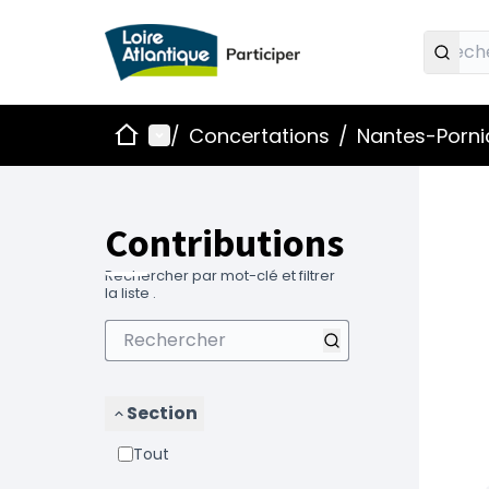
Accueil
Menu principal
/
Concertations
/
Nantes-Pornic
Contributions
Rechercher par mot-clé et filtrer
la liste .
Section
Tout