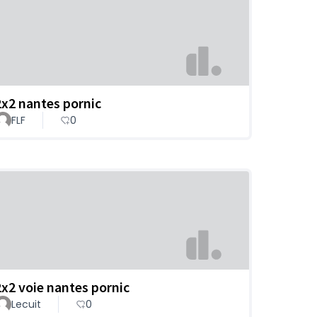
2x2 nantes pornic
FLF
0
2x2 voie nantes pornic
Lecuit
0