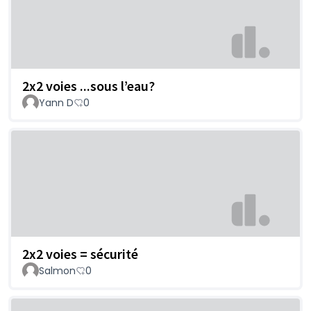
2x2 voies ...sous l’eau?
Yann D
0
2x2 voies = sécurité
Salmon
0