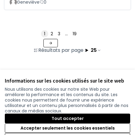
Geneviève
0
1
2
3
…
19
Résultats par page :
25
Voir toutes les propositions retirées
Informations sur les cookies utilisés sur le site web
Nous utilisons des cookies sur notre site Web pour
améliorer la performance et les contenus du site. Les
Conditions d'utilisation
cookies nous permettent de fournir une expérience
Paramètres des cookies
utilisateur et un contenu plus personnalisés à partir de nos
participer.loire-atlantique.fr sur Facebook
participer.loire-atlantique.fr sur Instagram
participer.loire-atlantique.fr sur YouTube
canaux de médias sociaux.
(Nouvelle fenêtre)
(Nouvelle fenêtre)
(Nouvelle fenêtre)
Tout accepter
Accepter seulement les cookies essentiels
Licence C
(Nouvelle 