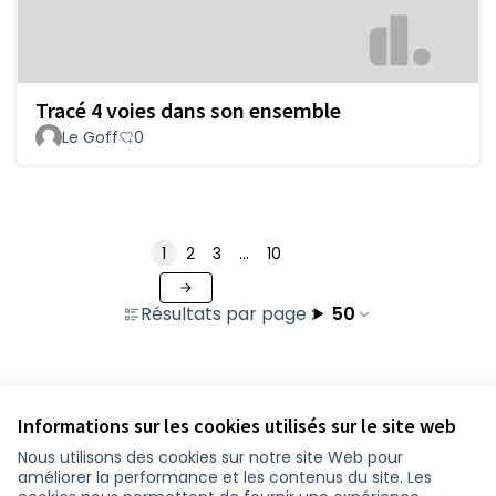
Tracé 4 voies dans son ensemble
Le Goff
0
1
2
3
…
10
Résultats par page :
50
Voir toutes les contributions retirées
Informations sur les cookies utilisés sur le site web
Nous utilisons des cookies sur notre site Web pour
améliorer la performance et les contenus du site. Les
Conditions d'utilisation