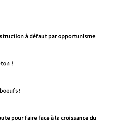
nstruction à défaut par opportunisme
éton !
 boeufs!