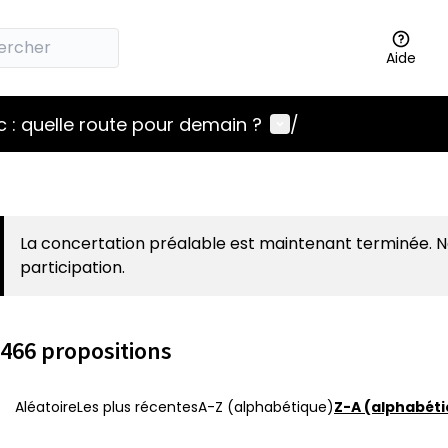
Aide
Menu utilisateur
 : quelle route pour demain ?
/
La concertation préalable est maintenant terminée. 
participation.
466 propositions
Aléatoire
Les plus récentes
A-Z (alphabétique)
Z-A (alphabéti