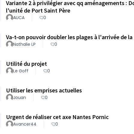
Variante 2 à privilégier avec qq aménagements : D
l'unité de Port Saint Père
AUCA
0
Va-t-on pouvoir doubler les plages à l'arrivée de la
Nathalie LP
0
Utilité du projet
Le Goff
0
Utiliser les emprises actuelles
Jouan
0
Urgent de réaliser cet axe Nantes Pornic
Avancer44
0