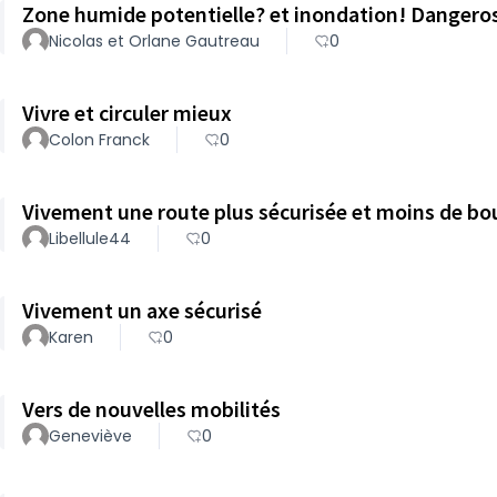
Zone humide potentielle? et inondation! Dangeros
Nicolas et Orlane Gautreau
0
Vivre et circuler mieux
Colon Franck
0
Vivement une route plus sécurisée et moins de b
Libellule44
0
Vivement un axe sécurisé
Karen
0
Vers de nouvelles mobilités
Geneviève
0