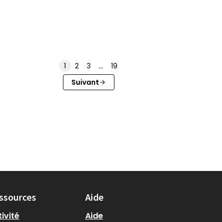
1
2
3
…
19
Suivant
ssources
Aide
ivité
Aide