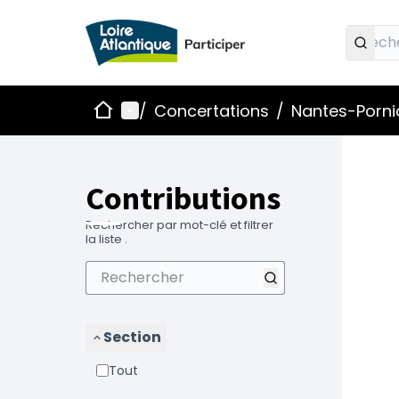
Accueil
Menu principal
/
Concertations
/
Nantes-Pornic
Contributions
Rechercher par mot-clé et filtrer
la liste .
Section
Tout