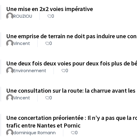
Une mise en 2x2 voies impérative
ROUZIOU
0
Une emprise de terrain ne doit pas induire une co
Vincent
0
Une deux fois deux voies pour deux fois plus de b
Environnement
0
Une consultation sur la route: la charrue avant les
Vincent
0
Une concertation préorientée : Il n’y a pas que la route pour faire face à la croissance du
trafic entre Nantes et Pornic
dominique Romann
0