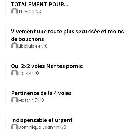
TOTALEMENT POUR...
ThiVi44
0
Vivement une route plus sécurisée et moins
de bouchons
Libellule44
0
Oui 2x2 voies Nantes pornic
Pit-44
0
Pertinence de la 4 voies
Matt447
0
Indispensable et urgent
Dominique Jeannin
0