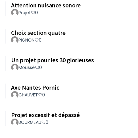
Attention nuisance sonore
Projet
0
Choix section quatre
PIGNON
0
Un projet pour les 30 glorieuses
Moussé
0
Axe Nantes Pornic
CHAUVET
0
Projet excessif et dépassé
BOURMEAU
0