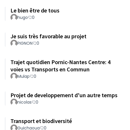
Le bien être de tous
hugo
0
Je suis très favorable au projet
PIGNON
0
Trajet quotidien Pornic-Nantes Centre: 4
voies vs Transports en Commun
Mulap
0
Projet de developpement d'un autre temps
nicolas
0
Transport et biodiversité
Guichaoua
0