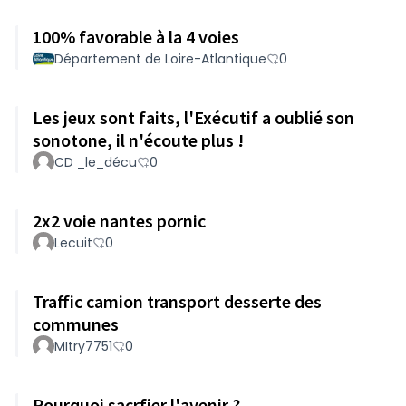
100% favorable à la 4 voies
Département de Loire-Atlantique
0
Les jeux sont faits, l'Exécutif a oublié son
sonotone, il n'écoute plus !
CD _le_décu
0
2x2 voie nantes pornic
Lecuit
0
Traffic camion transport desserte des
communes
MItry7751
0
Pourquoi sacrfier l'avenir ?