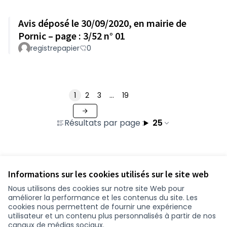
Avis déposé le 30/09/2020, en mairie de
Pornic – page : 3/52 n° 01
registrepapier
0
1
2
3
…
19
Résultats par page :
25
Voir toutes les contributions retirées
Informations sur les cookies utilisés sur le site web
Nous utilisons des cookies sur notre site Web pour
améliorer la performance et les contenus du site. Les
Conditions d'utilisation
cookies nous permettent de fournir une expérience
Paramètres des cookies
utilisateur et un contenu plus personnalisés à partir de nos
participer.loire-atlantique.fr sur Facebook
participer.loire-atlantique.fr sur Instagram
participer.loire-atlantique.fr sur YouTube
canaux de médias sociaux.