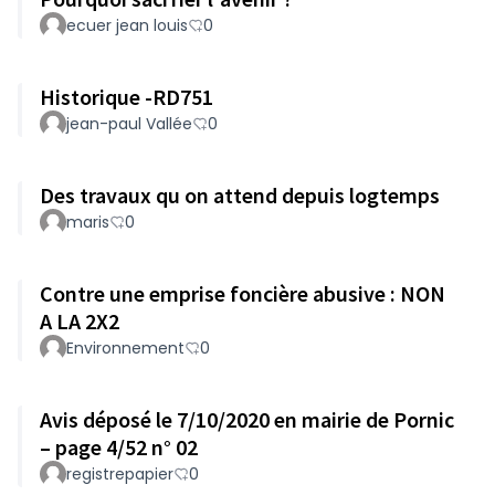
ecuer jean louis
0
Historique -RD751
jean-paul Vallée
0
Des travaux qu on attend depuis logtemps
maris
0
Contre une emprise foncière abusive : NON
A LA 2X2
Environnement
0
Avis déposé le 7/10/2020 en mairie de Pornic
– page 4/52 n° 02
registrepapier
0